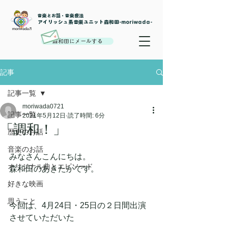
音楽とお話・音楽療法
​アイリッシュ系音楽ユニット森和田-moriwada-
森和田にメールする
記事
記事一覧
moriwada0721
記事一覧
2021年5月12日
読了時間: 6分
「調和！」
歴史のお話
音楽のお話
みなさんこんにちは。
オリジナル曲とエピソード
森和田のあきたかです。
好きな映画
思うこと
今回は、4月24日・25日の２日間出演
させていただいた