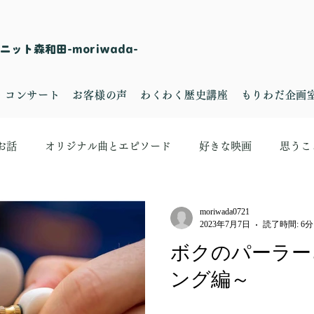
ット森和田-moriwada-
・コンサート
お客様の声
わくわく歴史講座
もりわだ企画
お話
オリジナル曲とエピソード
好きな映画
思うこ
moriwada0721
2023年7月7日
読了時間: 6分
ボクのパーラー
ング編～