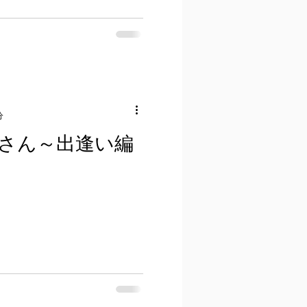
分
さん～出逢い編