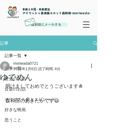
音楽とお話・音楽療法
​アイリッシュ系音楽ユニット森和田-moriwada-
森和田にメールする
記事
記事一覧
moriwada0721
記事一覧
2022年1月6日
読了時間: 4分
ゆでめん
歴史のお話
明けましておめでとうございます🎍
音楽のお話
オリジナル曲とエピソード
森和田のあきたかです😃
好きな映画
思うこと