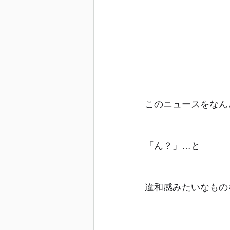
このニュースをなん
「ん？」…と
違和感みたいなもの