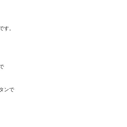
です。
で
タンで