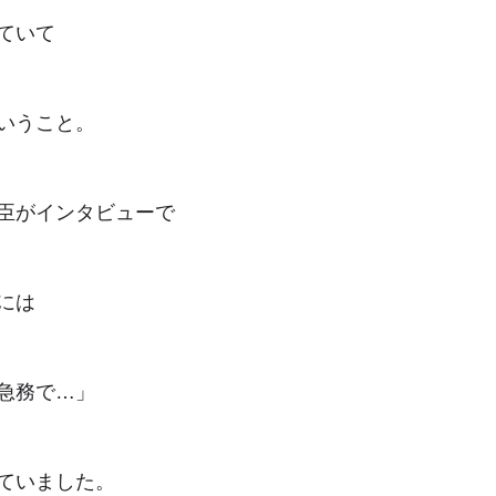
ていて
いうこと。
臣がインタビューで
には
急務で…」
ていました。