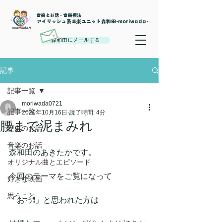
音楽とお話・音楽療法
​アイリッシュ系音楽ユニット森和田-moriwada-
森和田にメールする
記事
記事一覧
moriwada0721
記事一覧
2020年10月16日
読了時間: 4分
腰まで泥まみれ
歴史のお話
音楽のお話
森和田のあきたかです。
オリジナル曲とエピソード
今回のテーマをご覧になって
好きな映画
思うこと
「おっ❗」と思われた方は