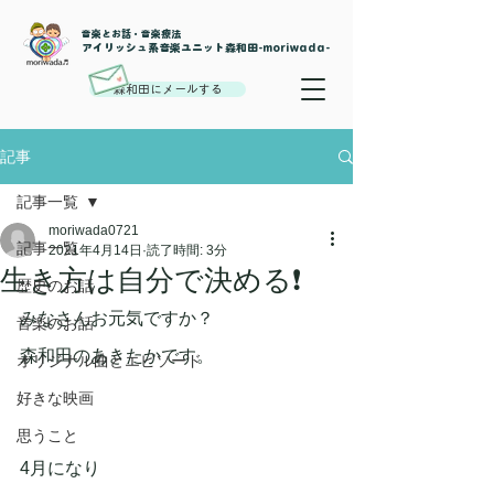
音楽とお話・音楽療法
​アイリッシュ系音楽ユニット森和田-moriwada-
森和田にメールする
記事
記事一覧
moriwada0721
記事一覧
2021年4月14日
読了時間: 3分
生き方は自分で決める❗
歴史のお話
みなさんお元気ですか？
音楽のお話
森和田のあきたかです。
オリジナル曲とエピソード
好きな映画
思うこと
4月になり