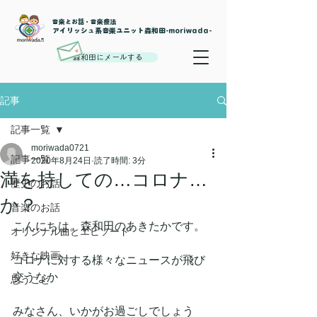
音楽とお話・音楽療法
​アイリッシュ系音楽ユニット森和田-moriwada-
森和田にメールする
記事
記事一覧
moriwada0721
記事一覧
2020年8月24日
読了時間: 3分
満を持しての…コロナ…
歴史のお話
か？
音楽のお話
こんにちは。森和田のあきたかです。
オリジナル曲とエピソード
好きな映画
コロナに対する様々なニュースが飛び
交うなか
思うこと
みなさん、いかがお過ごしでしょう