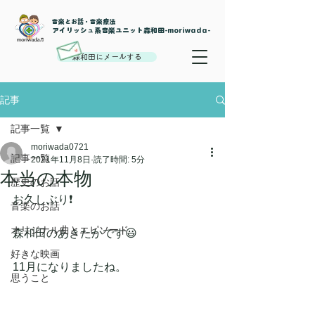
音楽とお話・音楽療法
​アイリッシュ系音楽ユニット森和田-moriwada-
森和田にメールする
記事
記事一覧
moriwada0721
記事一覧
2021年11月8日
読了時間: 5分
本当の本物
歴史のお話
お久しぶり❗
音楽のお話
オリジナル曲とエピソード
森和田のあきたかです😃
好きな映画
11月になりましたね。
思うこと