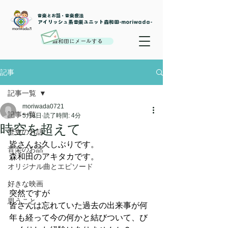
音楽とお話・音楽療法
​アイリッシュ系音楽ユニット森和田-moriwada-
森和田にメールする
記事
記事一覧
moriwada0721
記事一覧
5月8日
読了時間: 4分
時空を超えて
歴史のお話
皆さんお久しぶりです。
音楽のお話
森和田のアキタカです。
オリジナル曲とエピソード
好きな映画
突然ですが
思うこと
皆さんは忘れていた過去の出来事が何
年も経って今の何かと結びついて、び