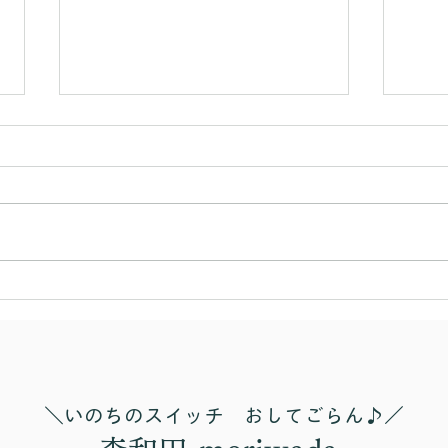
「雪風」
すべ
​＼いのちのスイッチ おしてごらん♪／