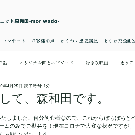
ット森和田-moriwada-
・コンサート
お客様の声
わくわく歴史講座
もりわだ企画
お話
オリジナル曲とエピソード
好きな映画
思うこ
20年4月25日
読了時間: 1分
して、森和田です。
いたしました。何分初心者なので、これからぼちぼちと
ームのみでご勘弁を！現在コロナで大変な状況ですが、
くお願いいたします。