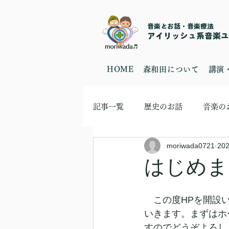
音楽とお話・音楽療法
​アイリッシュ系音楽ユニ
HOME
森和田について
講演
記事一覧
歴史のお話
音楽の
moriwada0721
20
はじめま
　この度HPを開設
いきます。まずはホ
すのでどうぞよろし