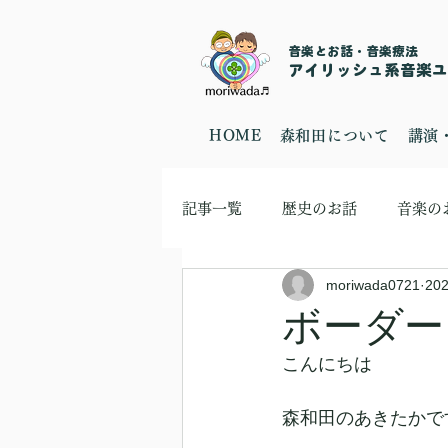
音楽とお話・音楽療法
​アイリッシュ系音楽ユニ
HOME
森和田について
講演
記事一覧
歴史のお話
音楽の
moriwada0721
20
ボーダー
こんにちは
森和田のあきたかです