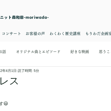
ット森和田-moriwada-
・コンサート
お客様の声
わくわく歴史講座
もりわだ企画
お話
オリジナル曲とエピソード
好きな映画
思うこ
22年4月1日
読了時間: 5分
レス
😃