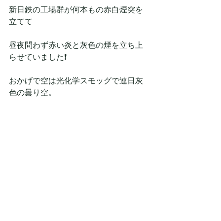
新日鉄の工場群が何本もの赤白煙突を
立てて
昼夜問わず赤い炎と灰色の煙を立ち上
らせていました❗
おかげで空は光化学スモッグで連日灰
色の曇り空。