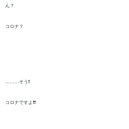
ん？
コロナ？
………そう❗
コロナですよ❗❗