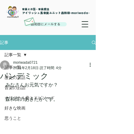
音楽とお話・音楽療法
​アイリッシュ系音楽ユニット森和田-moriwada-
森和田にメールする
記事
記事一覧
moriwada0721
記事一覧
2021年2月18日
読了時間: 4分
パンデミック
歴史のお話
みなさんお元気ですか？
音楽のお話
オリジナル曲とエピソード
森和田のあきたかです。
好きな映画
思うこと