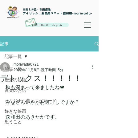
音楽とお話・音楽療法
​アイリッシュ系音楽ユニット森和田-moriwada-
森和田にメールする
記事
記事一覧
moriwada0721
記事一覧
2022年11月8日
読了時間: 5分
デトックス！！！！！
歴史のお話
秋も深まって来ましたね🍁
音楽のお話
オリジナル曲とエピソード
みなさんいかがお過ごしですか？
好きな映画
森和田のあきたかです。
思うこと