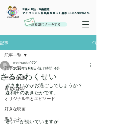
音楽とお話・音楽療法
​アイリッシュ系音楽ユニット森和田-moriwada-
森和田にメールする
記事
記事一覧
moriwada0721
記事一覧
2020年9月6日
読了時間: 4分
さるのわくせい
歴史のお話
皆さまいかがお過ごしでしょうか？
音楽のお話
森和田のあきたかです。
オリジナル曲とエピソード
好きな映画
思うこと
暑い日が続いていますが