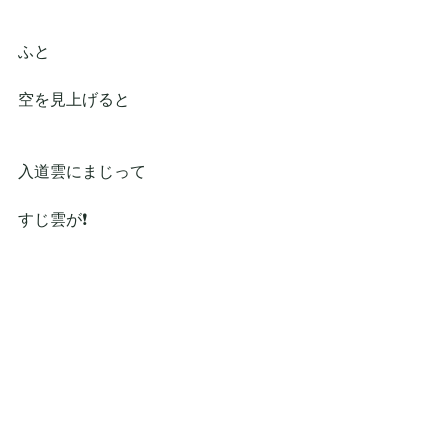
ふと
空を見上げると
入道雲にまじって
すじ雲が❗