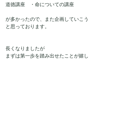
道徳講座　・命についての講座
が多かったので、また企画していこう
と思っております。
長くなりましたが
まずは第一歩を踏み出せたことが嬉し
いです。
これからも「自主的・自発的」に
さまざまな「学び」と「音楽による癒
やし」の場を
moriwada こころミュージックcafeとし
て企画していきます。
応援と参加をよろしくお願いしま
す！！！