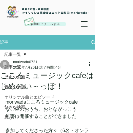
音楽とお話・音楽療法
​アイリッシュ系音楽ユニット森和田-moriwada-
森和田にメールする
記事
記事一覧
moriwada0721
記事一覧
2020年7月26日
読了時間: 4分
こころミュージックcafeは
歴史のお話
じめのい～っぽ！
音楽のお話
オリジナル曲とエピソード
moriwadaこころミュージックcafe
好きな映画
なごみのおうち。おとながっこう
無事に開催することができました！
思うこと
参加してくださった方々（6名・オンラ