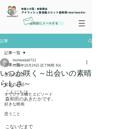
音楽とお話・音楽療法
​アイリッシュ系音楽ユニット森和田-moriwada-
森和田にメールする
記事
記事一覧
moriwada0721
記事一覧
2020年10月24日
読了時間: 6分
いつか咲く～出会いの素晴
歴史のお話
らしさ～
音楽のお話
こんにちは。
オリジナル曲とエピソード
森和田のあきたかです。
好きな映画
思うこと
こないだまで