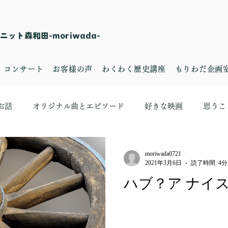
ット森和田-moriwada-
・コンサート
お客様の声
わくわく歴史講座
もりわだ企画
お話
オリジナル曲とエピソード
好きな映画
思うこ
moriwada0721
2021年3月6日
読了時間: 4分
ハブ？ア ナイス