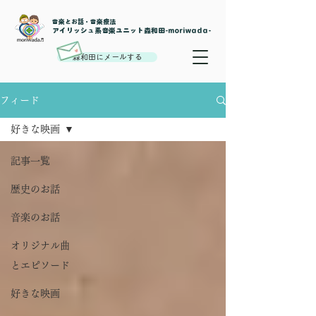
音楽とお話・音楽療法
​アイリッシュ系音楽ユニット森和田-moriwada-
森和田にメールする
フィード
好きな映画
記事一覧
歴史のお話
音楽のお話
オリジナル曲
とエピソード
好きな映画