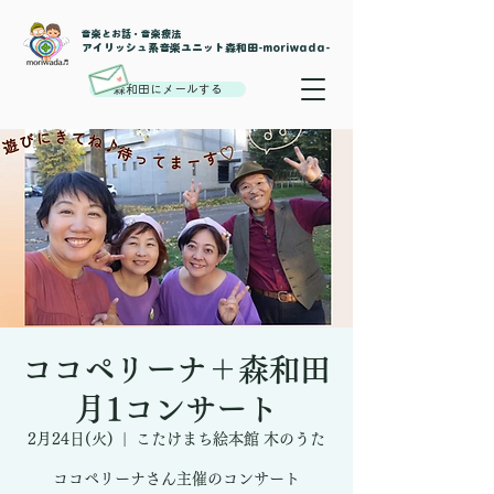
音楽とお話・音楽療法
​アイリッシュ系音楽ユニット森和田-moriwada-
森和田にメールする
ココペリーナ＋森和田
月1コンサート
2月24日(火)
  |  
こたけまち絵本館 木のうた
ココペリーナさん主催のコンサート