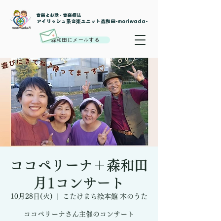
音楽とお話・音楽療法
​アイリッシュ系音楽ユニット森和田-moriwada-
森和田にメールする
ココペリーナ＋森和田
月1コンサート
10月28日(火)
  |  
こたけまち絵本館 木のうた
ココペリーナさん主催のコンサート