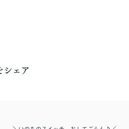
をシェア
​＼いのちのスイッチ おしてごらん♪／