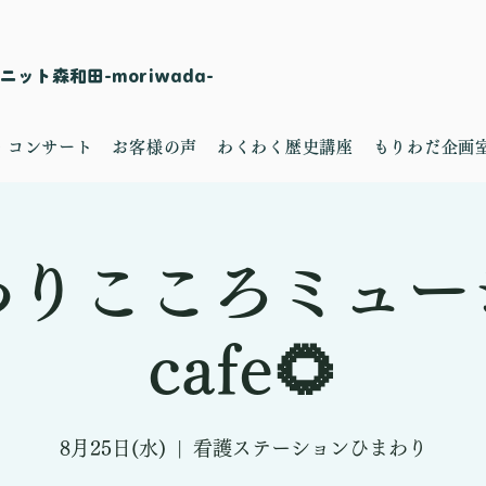
ット森和田-moriwada-
・コンサート
お客様の声
わくわく歴史講座
もりわだ企画
わりこころミュー
cafe🌻
8月25日(水)
  |  
看護ステーションひまわり