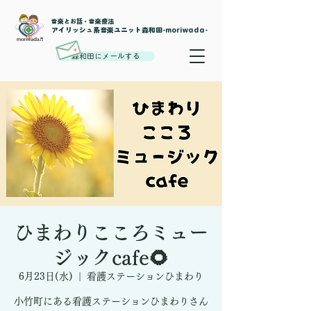
音楽とお話・音楽療法
​アイリッシュ系音楽ユニット森和田-moriwada-
森和田にメールする
ひまわりこころミュー
ジックcafe🌻
6月23日(水)
  |  
看護ステーションひまわり
小竹町にある看護ステーションひまわりさん