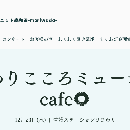
ット森和田-moriwada-
・コンサート
お客様の声
わくわく歴史講座
もりわだ企画
わりこころミュー
cafe🌻
12月23日(水)
  |  
看護ステーションひまわり