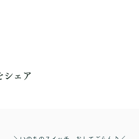
をシェア
​＼いのちのスイッチ おしてごらん♪／